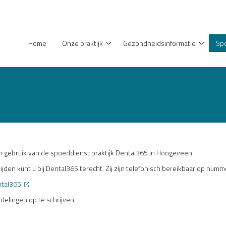
enu
Home
Onze praktijk
Gezondheidsinformatie
Sp
Onze
Gezondh
praktijk
submen
submenu
gebruik van de spoeddienst praktijk Dental365 in Hoogeveen.
jden kunt u bij Dental365 terecht. Zij zijn telefonisch bereikbaar op numm
tal365.
elingen op te schrijven.