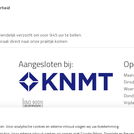
rheid
endelijk verzocht om voor 9:45 uur te bellen.
praak direct naar onze praktijk komen
Aangesloten bij:
Op
Maan
Dinsd
Woen
Dond
Vrijda
Voor 
opnem
en. Voor analytische cookies en externe inhoud vragen wij uw toestemming.
0900
tics. Voor externe inhoud werken wij samen met Google (Maps, Translate en Reviews)