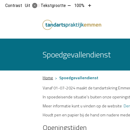
Tekst
Tekst
Contrast
Tekstgrootte
100%
Uit
verkleinen
vergroten
met
met
Hoofdm
10%
10%
Spoedgevallendienst
Home
Spoedgevallendienst
Vanaf 01-07-2024 maakt de tandartskring Emmen 
In spoedeisende situatie’s buiten onze openingsti
Meer informatie kunt u vinden op de website
Den
Houdt pen en papier bij de hand om nadere meded
Openingstijden