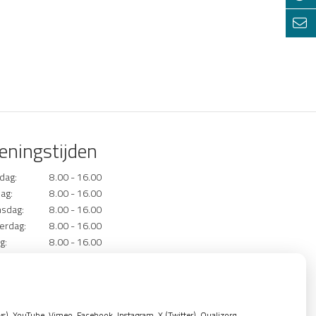
eningstijden
dag:
8.00 - 16.00
ag:
8.00 - 16.00
sdag:
8.00 - 16.00
erdag:
8.00 - 16.00
g:
8.00 - 16.00
dringende spoedgevallen kunt u contact
en met de spoeddienst op telefoonnummer:
-1515
, YouTube, Vimeo, Facebook, Instagram, X (Twitter), Qualizorg,