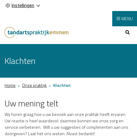
Instellingen
MENU
Hoofdmenu
Klachten
Home
Onze praktijk
Klachten
Uw mening telt
Wij horen graag hoe u uw bezoek aan onze praktijk heeft ervaren.
Uw reactie is heel waardevol: daarmee kunnen we onze zorg en
service verbeteren. Wilt u uw suggesties of complimenten aan ons
doorgeven? Laat het ons weten. Alvast bedankt!