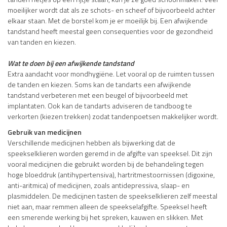
moeilijker wordt dat als ze schots- en scheef of bijvoorbeeld achter
elkaar staan. Met de borstel kom je er moeilijk bij. Een afwijkende
tandstand heeft meestal geen consequenties voor de gezondheid
van tanden en kiezen.
Wat te doen bij een afwijkende tandstand
Extra aandacht voor mondhygiëne. Let vooral op de ruimten tussen
de tanden en kiezen. Soms kan de tandarts een afwijkende
tandstand verbeteren met een beugel of bijvoorbeeld met
implantaten. Ook kan de tandarts adviseren de tandboog te
verkorten (kiezen trekken) zodat tandenpoetsen makkelijker wordt.
Gebruik van medicijnen
Verschillende medicijnen hebben als bijwerking dat de
speekselklieren worden geremd in de afgifte van speeksel. Dit zijn
vooral medicijnen die gebruikt worden bij de behandeling tegen
hoge bloeddruk (antihypertensiva), hartritmestoornissen (digoxine,
anti-aritmica) of medicijnen, zoals antidepressiva, slaap- en
plasmiddelen. De medicijnen tasten de speekselklieren zelf meestal
niet aan, maar remmen alleen de speekselafgifte. Speeksel heeft
een smerende werking bij het spreken, kauwen en slikken. Met