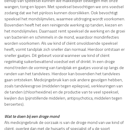
behulp van speeksel kunnen we makkelijker bewegen met onze
wangen, tong en lippen. Met speeksel bevochtigen we ons voedsel
zodanig dat we het pijnloos kunnen doorslikken. Ook bevochtigt
speeksel het mondslijmvlies, waarmee uitdroging wordt voorkomen.
Bovendien heeft het een reinigende werking op tanden, kiezen en
het mondslijmvlies. Daarnaast remt speeksel de werking en de groei
van bacteriën en schimmels in de mond, waardoor mondinfecties
worden voorkomen. Als uw kind of cliënt onvoldoende speeksel
heeft, vormt tandplak zich sneller dan normaal. Hierdoor ontstaan er
sneller gaatjes. Dit gebeurt vooral wanneer uw kind of cliënt
regelmatig suikerbevattend voedsel eet of drinkt. In een droge
mond treden de vorming van tandplak en gaatjes vooral op langs de
randen van het tandvlees. Hierdoor kan bovendien het tandvlees
gaan ontsteken. Medicijngebruik kan ook andere gevolgen hebben,
zoals tandvleesgroei (middelen tegen epilepsie), verkleuringen van
de tanden (chloorhexidine) en de productie van te veel speeksel,
kwijlen dus (pijnstillende middelen, antipsychotica, middelen tegen
beroertes).
Wat te doen bij een droge mond
AIs medicijngebruik de oorzaak is van de droge mond van uw kind of
cliënt, overleg dan met de huisarts of specialist of u de soort