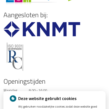
Aangesloten bij:
Openingstijden
Maandag:
8.00 - 16.00
Dinsdag:
8.00 - 16.00
Deze website gebruikt cookies
Woensdag:
8.00 - 16.00
Wij gebruiken noodzakelijke cookies zodat deze website goed
Donderdag:
8.00 - 16.00