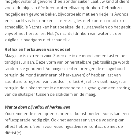
mogelijk water of gewone thee zonder suiker. Laat uw kind of cliënt
zoete drankjes in één keer achter elkaar opdrinken. Gebruik zo
mogelijk een gewone beker, bijvoorbeeld met een rietje. ’s Avonds
en ’s nachts is het drinken uit een zuigfles met zoete inhoud extra
schadelijk. ’s Nachts kan het speeksel de zuuraanvallen op het gebit
vrijwel niet herstellen. Het (’s nachts) drinken van water uit een
zuigfles is overigens niet schadelijk.
Reflux en herkauwen van voedsel
Maagzuur is extreem zuur. Zuren die in de mond komen tasten het
tandglazuur aan. Deze vorm van onherstelbare gebitsslijtage wordt
tanderosie genoemd. Sommige cliënten brengen de maaginhoud
terug in de mond (rumineren of herkauwen) of hebben last van
spontane terugkeer van voedsel (reflux). Bij reflux vloeit maagzuur
terug in de slokdarm tot in de mondholte als gevolg van een storing
van de sluitspier tussen de slokdarm en de maag.
Wat te doen bij reflux of herkauwen
Zuurremmende medicijnen kunnen uitkomst bieden. Soms kan een
refluxoperatie nodig zijn. Ook het aanpassen van de voeding kan
effect hebben. Neem voor voedingsadviezen contact op met de
diëtist(e).