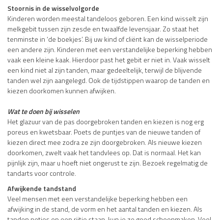
Stoornis in de wisselvolgorde
Kinderen worden meestal tandeloos geboren. Een kind wisselt zijn
melkgebit tussen zijn zesde en twaalfde levensjaar. Zo staat het
tenminste in ‘de boekjes’. Bij uw kind of cliënt kan de wisselperiode
een andere zijn. Kinderen met een verstandelijke beperking hebben
vaak een kleine kaak. Hierdoor past het gebit er niet in. Vaak wisselt
een kind niet al zijn tanden, maar gedeeltelijk, terwijl de blijvende
tanden wel zijn aangelegd. Ook de tijdstippen waarop de tanden en
kiezen doorkomen kunnen afwijken.
Wat te doen bij wisselen
Het glazuur van de pas doorgebroken tanden en kiezen is nog erg
poreus en kwetsbaar. Poets de puntjes van de nieuwe tanden of
kiezen direct mee zodra ze zijn doorgebroken. Als nieuwe kiezen
doorkomen, zwelt vaak het tandvlees op. Dat is normaal. Het kan
pijnlijk zijn, maar u hoeft niet ongerust te zijn. Bezoek regelmatig de
tandarts voor controle.
Afwijkende tandstand
Veel mensen met een verstandelijke beperking hebben een
afwijking in de stand, de vorm en het aantal tanden en kiezen. Als
tanden netjes op een rijtje staan, kun je ze goed schoonmaken. Veel