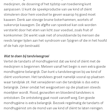
medicijnen, de dosering of het tijdstip van toediening kunt
aanpassen. U kunt de speekproductie van uw kind of cliënt
stimuleren door hem voedsel te geven waarop hij goed moet
kauwen. Denk aan stevige bruine boterhammen, wortels of
suikervrije kauwgom. De afgifte van speeksel kan ook worden
versterkt door het eten van licht zuur voedsel, zoals fruit of
komkommer. Dit werkt vaak niet of onvoldoende bij mensen die
reeds langer lijden aan het syndroom van Sjögren of die in het hoofd
of de hals zijn bestraald.
Wat te doen bij tandvleesgroei
Vertel de tandarts of mondhygienist dat uw kind of cliënt met de
medicijnen is begonnen. Meteen vanaf het begin is een extra goede
mondhygiëne belangrijk. Dan kunt u tandvleesgroei bij uw kind of
cliënt voorkomen. Het tandvlees groeit namelijk vooral op plaatsen
waar tandplak zit. Het verwijderen van die tandplak is dus extra
belangrijk. Zeker omdat het wegpoetsen op die plaatsen steeds
moeilijker wordt. Rood, gezwollen en bloedend tandvlees is
ontstoken. De ontsteking gaat nooit vanzelf weg. Een goede
mondhygiëne is extra belangrijk. Bezoek regelmatig de tandarts of
mondhygiënist om de mond van uw kind of cliënt te laten reinigen.