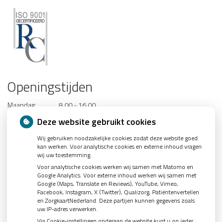
Openingstijden
Maandag:
8.00 - 16.00
Dinsdag:
8.00 - 16.00
Deze website gebruikt cookies
Woensdag:
8.00 - 16.00
Wij gebruiken noodzakelijke cookies zodat deze website goed
Donderdag:
8.00 - 16.00
kan werken. Voor analytische cookies en externe inhoud vragen
Vrijdag:
8.00 - 16.00
wij uw toestemming.
Voor analytische cookies werken wij samen met Matomo en
Google Analytics. Voor externe inhoud werken wij samen met
Voor dringende spoedgevallen kunt u contact opnemen met de
Google (Maps, Translate en Reviews), YouTube, Vimeo,
spoeddienst op telefoonnummer: 0900-1515
Facebook, Instagram, X (Twitter), Qualizorg, Patiëntenvertellen
en ZorgkaartNederland. Deze partijen kunnen gegevens zoals
uw IP-adres verwerken.
Via Cookie-instellingen onderaan de website kunt u op ieder