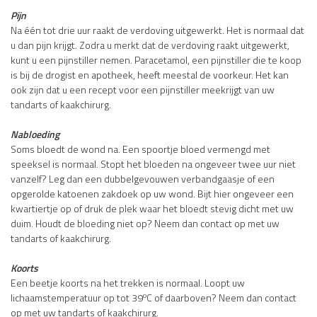
Pijn
Na één tot drie uur raakt de verdoving uitgewerkt. Het is normaal dat
u dan pijn krijgt. Zodra u merkt dat de verdoving raakt uitgewerkt,
kunt u een pijnstiller nemen. Paracetamol, een pijnstiller die te koop
is bij de drogist en apotheek, heeft meestal de voorkeur. Het kan
ook zijn dat u een recept voor een pijnstiller meekrijgt van uw
tandarts of kaakchirurg.
Nabloeding
Soms bloedt de wond na. Een spoortje bloed vermengd met
speeksel is normaal. Stopt het bloeden na ongeveer twee uur niet
vanzelf? Leg dan een dubbelgevouwen verbandgaasje of een
opgerolde katoenen zakdoek op uw wond. Bijt hier ongeveer een
kwartiertje op of druk de plek waar het bloedt stevig dicht met uw
duim. Houdt de bloeding niet op? Neem dan contact op met uw
tandarts of kaakchirurg.
Koorts
Een beetje koorts na het trekken is normaal. Loopt uw
o
lichaamstemperatuur op tot 39
C of daarboven? Neem dan contact
op met uw tandarts of kaakchirurg.