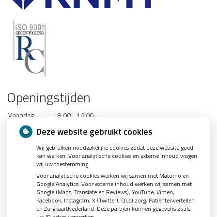
Openingstijden
Maandag:
8.00 - 16.00
Dinsdag:
8.00 - 16.00
Deze website gebruikt cookies
Woensdag:
8.00 - 16.00
Wij gebruiken noodzakelijke cookies zodat deze website goed
Donderdag:
8.00 - 16.00
kan werken. Voor analytische cookies en externe inhoud vragen
Vrijdag:
8.00 - 16.00
wij uw toestemming.
Voor analytische cookies werken wij samen met Matomo en
Google Analytics. Voor externe inhoud werken wij samen met
Voor dringende spoedgevallen kunt u contact opnemen met de
Google (Maps, Translate en Reviews), YouTube, Vimeo,
spoeddienst op telefoonnummer: 0900-1515
Facebook, Instagram, X (Twitter), Qualizorg, Patiëntenvertellen
en ZorgkaartNederland. Deze partijen kunnen gegevens zoals
uw IP-adres verwerken.